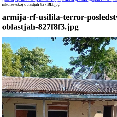
nikolaevskoj-oblastjah-827f8f3.jpg
armija-rf-usilila-terror-posled
oblastjah-827f8f3.jpg