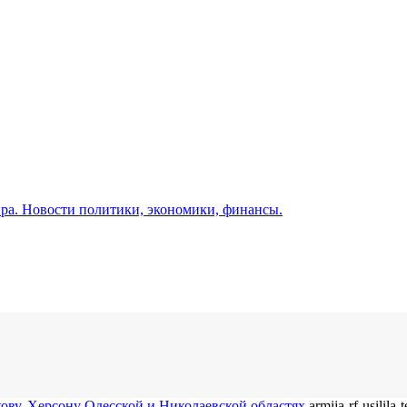
а. Новости политики, экономики, финансы.
ову, Херсону Одесской и Николаевской областях
armija-rf-usilila