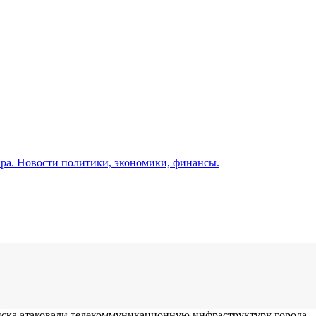
а. Новости политики, экономики, финансы.
ойска атаковали телекоммуникационную инфраструктуру города