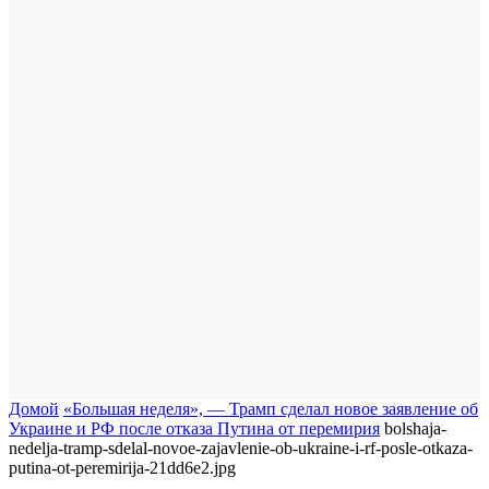
Домой
«Большая неделя», — Трамп сделал новое заявление об
Украине и РФ после отказа Путина от перемирия
bolshaja-
nedelja-tramp-sdelal-novoe-zajavlenie-ob-ukraine-i-rf-posle-otkaza-
putina-ot-peremirija-21dd6e2.jpg