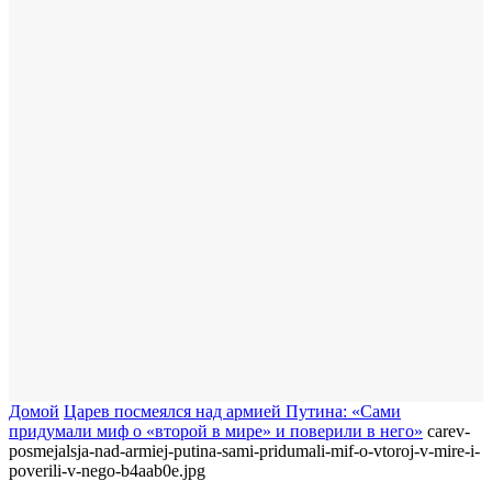
Домой
​Царев посмеялся над армией Путина: «Сами
придумали миф о «второй в мире» и поверили в него»
carev-
posmejalsja-nad-armiej-putina-sami-pridumali-mif-o-vtoroj-v-mire-i-
poverili-v-nego-b4aab0e.jpg