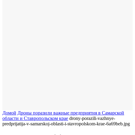
Домой
Дроны поразили важные предприятия в Самарской
области и Ставропольском крае
drony-porazili-vazhnye-
predprijatija-v-samarskoj-oblasti-i-stavropolskom-krae-6a69beb.jpg