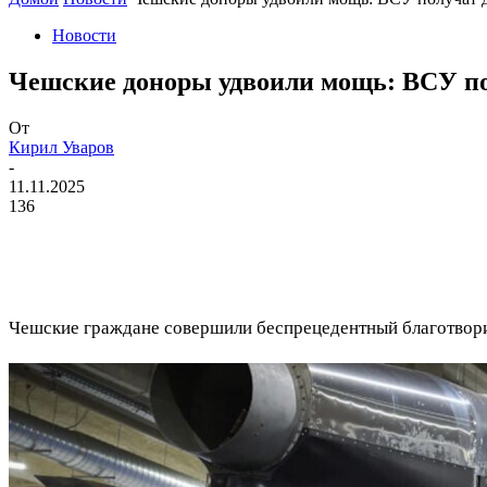
Новости
Чешские доноры удвоили мощь: ВСУ по
От
Кирил Уваров
-
11.11.2025
136
Чешские граждане совершили беспрецедентный благотворит