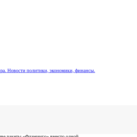
а. Новости политики, экономики, финансы.
две ракеты «Фламинго» вместо одной