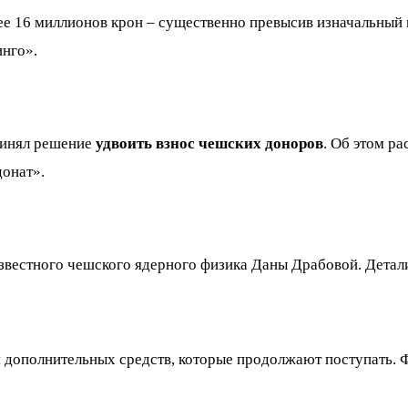
ее 16 миллионов крон – существенно превысив изначальный п
инго».
принял решение
удвоить взнос чешских доноров
. Об этом р
донат».
звестного чешского ядерного физика Даны Драбовой. Детали
дополнительных средств, которые продолжают поступать. 