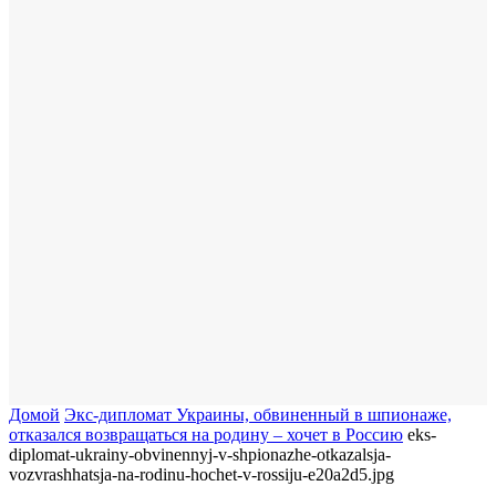
Домой
Экс-дипломат Украины, обвиненный в шпионаже,
отказался возвращаться на родину – хочет в Россию
eks-
diplomat-ukrainy-obvinennyj-v-shpionazhe-otkazalsja-
vozvrashhatsja-na-rodinu-hochet-v-rossiju-e20a2d5.jpg