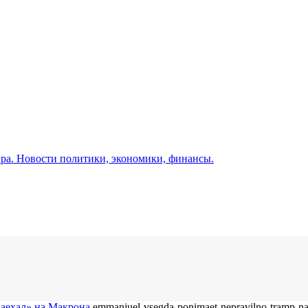
а. Новости политики, экономики, финансы.
наехал» на Макрона
emmanjuel-vsegda-ponimaet-nepravilno-tramp-na