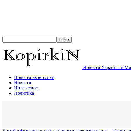
Новости Украины и Мир
Новости экономики
Новости
Интересное
Политика
Домой
​»Эмманюэль всегда понимает неправильно», – Трамп «