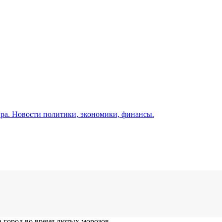
а. Новости политики, экономики, финансы.
 город во время лютых морозов