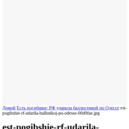
Домой
Есть погибшие: РФ ударила баллистикой по Одессе
est-
pogibshie-rf-udarila-ballistikoj-po-odesse-00d9fae.jpg
est-pogibshie-rf-udarila-