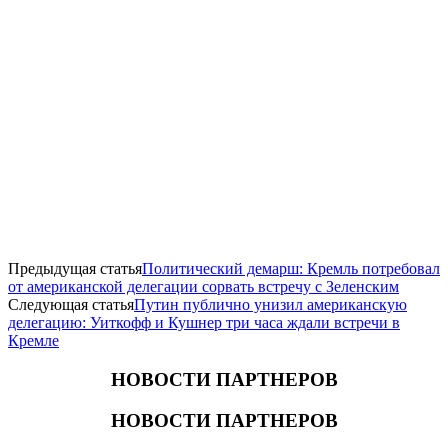
Предыдущая статья
Политический демарш: Кремль потребовал
от американской делегации сорвать встречу с Зеленским
Следующая статья
Путин публично унизил американскую
делегацию: Уиткофф и Кушнер три часа ждали встречи в
Кремле
НОВОСТИ ПАРТНЕРОВ
НОВОСТИ ПАРТНЕРОВ