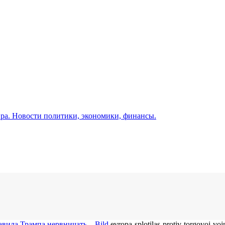
а. Новости политики, экономики, финансы.
вила Трампа нервничать – Bild
evropa-splotilas-protiv-torgovoj-vo