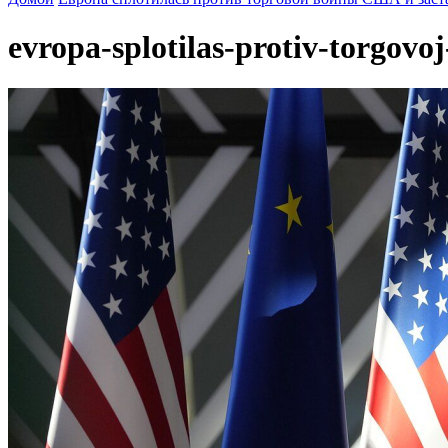
evropa-splotilas-protiv-torgovo