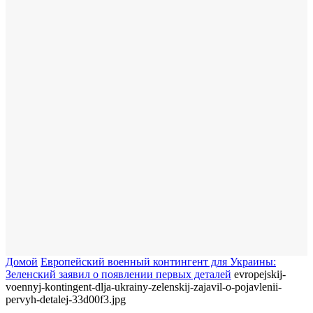
Домой
Европейский военный контингент для Украины:
Зеленский заявил о появлении первых деталей
evropejskij-
voennyj-kontingent-dlja-ukrainy-zelenskij-zajavil-o-pojavlenii-
pervyh-detalej-33d00f3.jpg