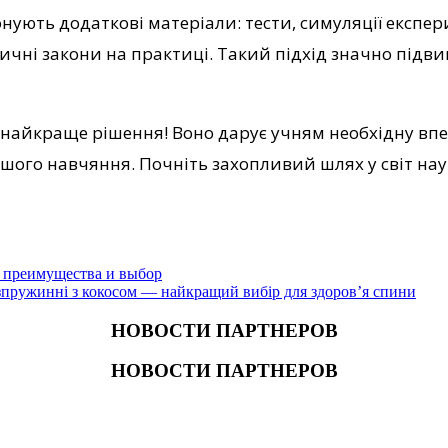
нують додаткові матеріали: тести, симуляції експер
зичні закони на практиці. Такий підхід значно під
 найкраще рішення! Воно дарує учням необхідну впев
шого навчяння. Почніть захопливий шлях у світ нау
, преимущества и выбор
зпружинні з кокосом — найкращий вибір для здоров’я спини
НОВОСТИ ПАРТНЕРОВ
НОВОСТИ ПАРТНЕРОВ