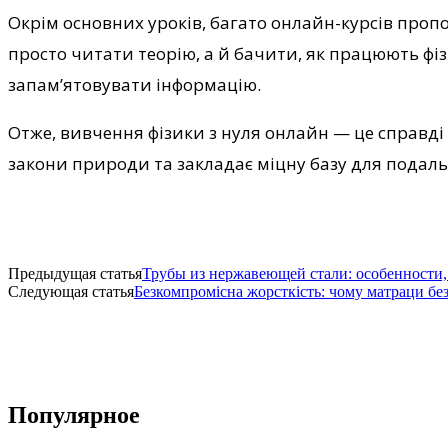
Окрім основних уроків, багато онлайн-курсів пропо
просто читати теорію, а й бачити, як працюють фі
запам’ятовувати інформацію.
Отже, вивчення фізики з нуля онлайн — це справді
закони природи та закладає міцну базу для подаль
Предыдущая статья
Трубы из нержавеющей стали: особенности
Следующая статья
Безкомпромісна жорсткість: чому матраци бе
Популярное