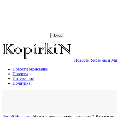
Новости Украины и Мир
Новости экономики
Новости
Интересное
Политика
Домой
Новости
Фізика з нуля: як опанувати курс 7–8 класу он