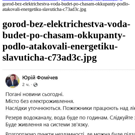
gorod-bez-elektrichestva-voda-budet-po-chasam-okkupanty-podlo-
atakovali-energetiku-slavuticha-c73ad3c.jpg
gorod-bez-elektrichestva-voda-
budet-po-chasam-okkupanty-
podlo-atakovali-energetiku-
slavuticha-c73ad3c.jpg