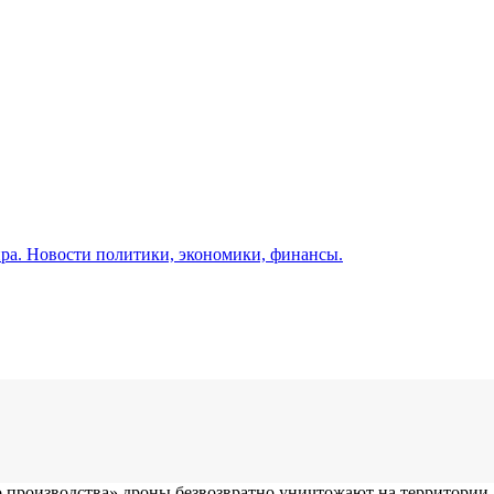
а. Новости политики, экономики, финансы.
о производства» дроны безвозвратно уничтожают на территории..