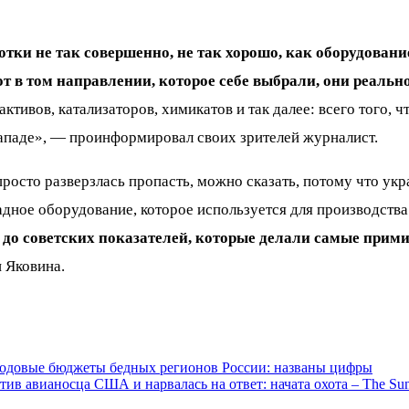
тки не так совершенно, не так хорошо, как оборудовани
вот в том направлении, которое себе выбрали, они реаль
активов, катализаторов, химикатов и так далее: всего того,
Западе», — проинформировал своих зрителей журналист.
осто разверзлась пропасть, можно сказать, потому что укр
падное оборудование, которое используется для производств
до советских показателей, которые делали самые прими
н Яковина.
 годовые бюджеты бедных регионов России: названы цифры
ив авианосца США и нарвалась на ответ: начата охота – The Su