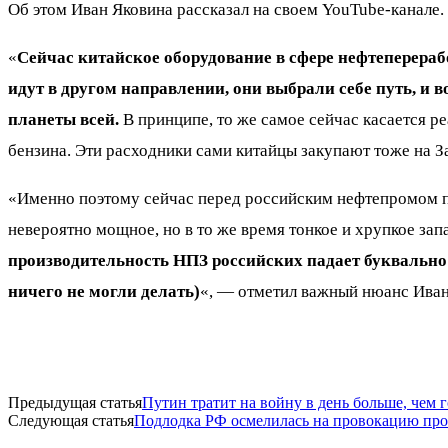
Об этом Иван Яковина рассказал на своем YouTube-канале.
«
Сейчас китайское оборудование в сфере нефтеперерабо
идут в другом направлении, они выбрали себе путь, и 
планеты всей.
В принципе, то же самое сейчас касается ре
бензина. Эти расходники сами китайцы закупают тоже на 
«Именно поэтому сейчас перед российским нефтепромом пр
невероятно мощное, но в то же время тонкое и хрупкое за
производительность НПЗ российских падает буквально 
ничего не могли делать)
«, — отметил важный нюанс Ива
Предыдущая статья
Путин тратит на войну в день больше, чем
Следующая статья
Подлодка РФ осмелилась на провокацию прот