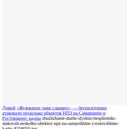
Домой
​»Жужжание даже слышно», — беспилотники
атаковали несколько объектов НПЗ на Самарщине и
Ростовщине: кадры
zhuzhzhanie-dazhe-slyshno-bespilotniki-
atakovali-neskolko-obektov-npz-na-samarshhine-i-rostovshhine-
kadry-8358050.jpg