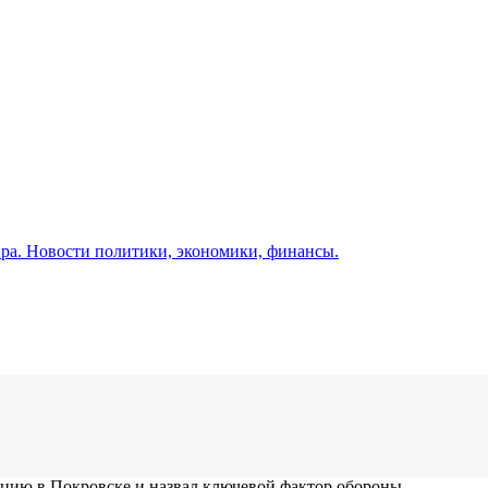
а. Новости политики, экономики, финансы.
цию в Покровске и назвал ключевой фактор обороны