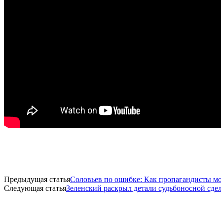
Предыдущая статья
Соловьев по ошибке: Как пропагандисты м
Следующая статья
Зеленский раскрыл детали судьбоносной сде