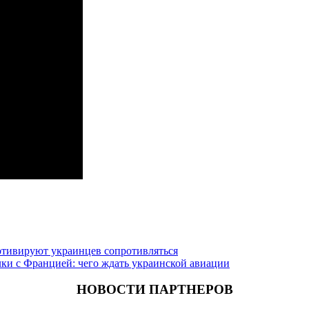
отивируют украинцев сопротивляться
лки с Францией: чего ждать украинской авиации
НОВОСТИ ПАРТНЕРОВ