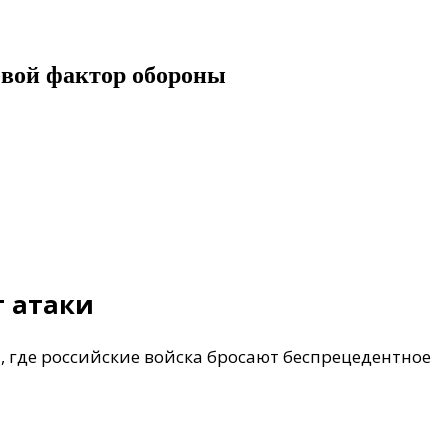
евой фактор обороны
т атаки
 где российские войска бросают беспрецедентное