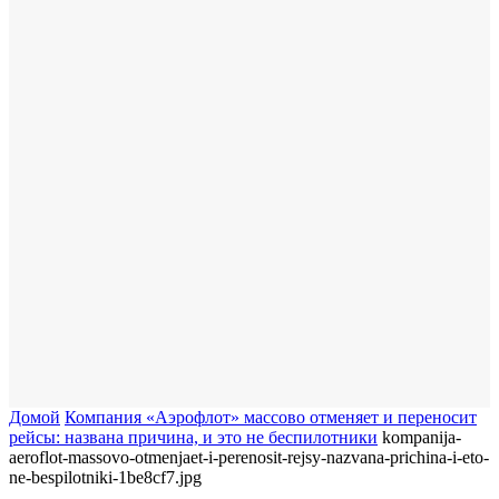
Домой
Компания «Аэрофлот» массово отменяет и переносит
рейсы: названа причина, и это не беспилотники
kompanija-
aeroflot-massovo-otmenjaet-i-perenosit-rejsy-nazvana-prichina-i-eto-
ne-bespilotniki-1be8cf7.jpg