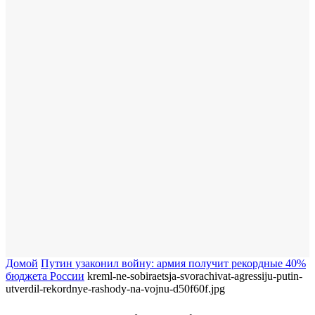
Домой
Путин узаконил войну: армия получит рекордные 40%
бюджета России
kreml-ne-sobiraetsja-svorachivat-agressiju-putin-
utverdil-rekordnye-rashody-na-vojnu-d50f60f.jpg