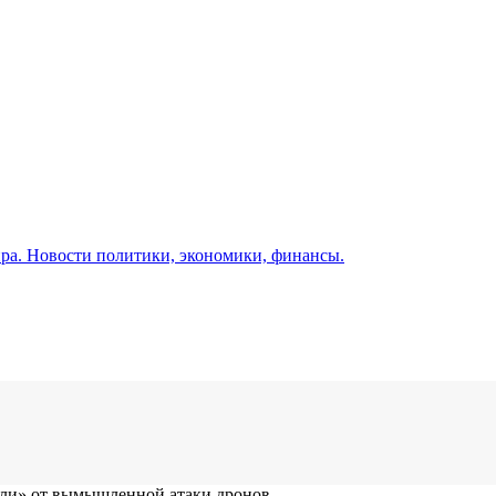
а. Новости политики, экономики, финансы.
сали» от вымышленной атаки дронов