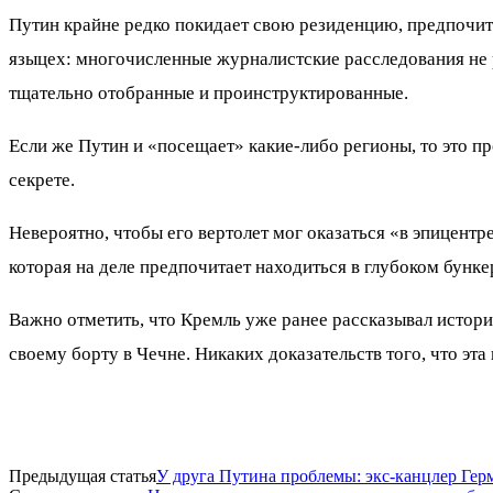
Путин крайне редко покидает свою резиденцию, предпочит
языцех: многочисленные журналистские расследования не 
тщательно отобранные и проинструктированные.
Если же Путин и «посещает» какие-либо регионы, то это 
секрете.
Невероятно, чтобы его вертолет мог оказаться «в эпицентр
которая на деле предпочитает находиться в глубоком бунк
Важно отметить, что Кремль уже ранее рассказывал историю
своему борту в Чечне. Никаких доказательств того, что эта 
Предыдущая статья
​У друга Путина проблемы: экс-канцлер Ге