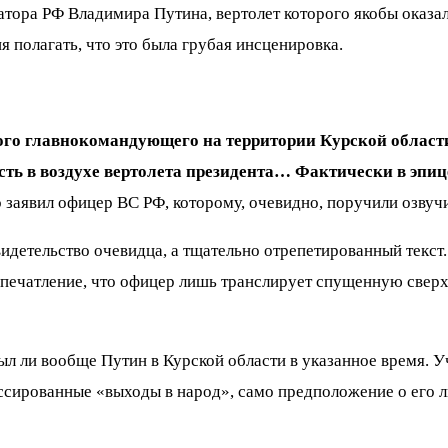
атора РФ Владимира Путина, вертолет которого якобы оказа
я полагать, что это была грубая инсценировка.
ного главнокомандующего на территории Курской област
сть в воздухе вертолета президента… Фактически в эпи
о заявил офицер ВС РФ, которому, очевидно, поручили озвучит
видетельство очевидца, а тщательно отрепетированный текст
впечатление, что офицер лишь транслирует спущенную сверх
ыл ли вообще Путин в Курской области в указанное время. У
жиссированные «выходы в народ», само предположение о его