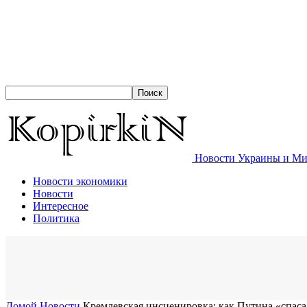
Новости Украины и Мир
Новости экономики
Новости
Интересное
Политика
Домой
Новости
​Кремлевская инсценировка: как Путина «спа