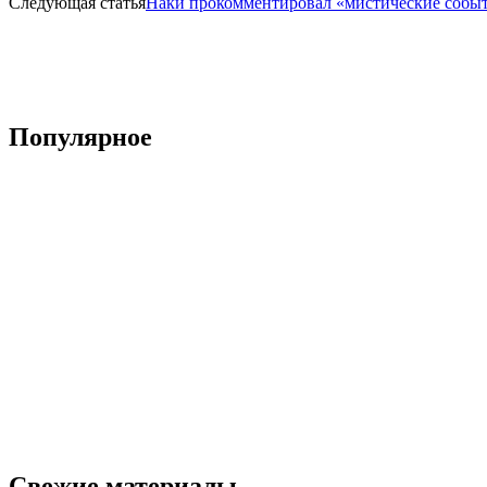
Следующая статья
Наки прокомментировал «мистические событ
Популярное
Свежие материалы