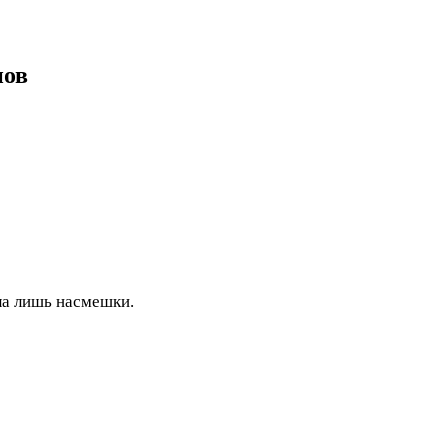
нов
ла лишь насмешки.