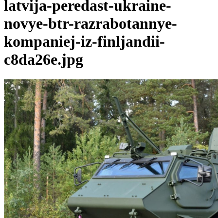
latvija-peredast-ukraine-
novye-btr-razrabotannye-
kompaniej-iz-finljandii-
c8da26e.jpg