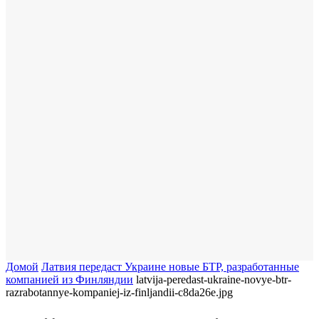
Домой
​Латвия передаст Украине новые БТР, разработанные
компанией из Финляндии
latvija-peredast-ukraine-novye-btr-
razrabotannye-kompaniej-iz-finljandii-c8da26e.jpg