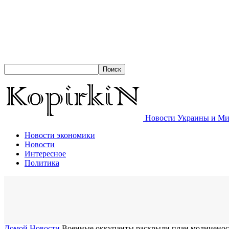
Новости Украины и Мир
Новости экономики
Новости
Интересное
Политика
Домой
Новости
Военные оккупанты раскрыли план молниеносн