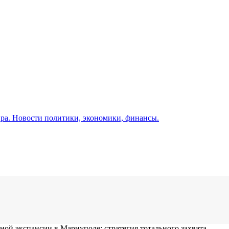
а. Новости политики, экономики, финансы.
ой экспансии в Мариуполе: стратегия тотального захвата