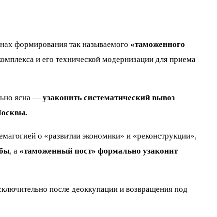
анах формирования так называемого
«таможенного
омплекса и его технической модернизации для приема
льно ясна —
узаконить систематический вывоз
Москвы.
емагогией о «развитии экономики» и «реконструкции»,
абы
, а
«таможенный пост» формально узаконит
сключительно после деоккупации и возвращения под