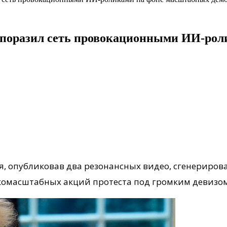
 поразил сеть провокационными ИИ-ро
, опубликовав два резонансных видео, сгенериров
омасштабных акций протеста под громким девизом 