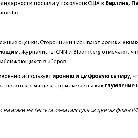
солидарности прошли у посольств США в
Берлине, П
torship.
ожные оценки. Сторонники называют ролики
«юмо
тующим
. Журналисты CNN и Bloomberg отмечают, ч
приближающихся выборов.
меренно использует
иронию и цифровую сатиру
, 
естве это все чаще воспринимается как
глумление 
на атаки на Хегсета из-за галстука «в цветах флага РФ