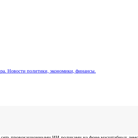
а. Новости политики, экономики, финансы.
ил сеть провокационными ИИ-роликами на фоне масштабных дем