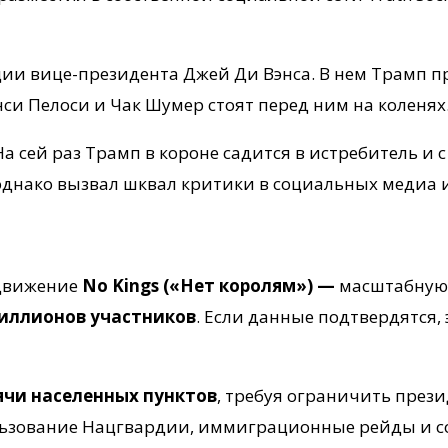
ии вице-президента Джей Ди Вэнса. В нем Трамп п
си Пелоси и Чак Шумер стоят перед ним на коленях
а сей раз Трамп в короне садится в истребитель и 
 однако вызвал шквал критики в социальных медиа
 движение
No Kings («Нет королям») —
масштабную 
иллионов участников
. Если данные подтвердятся,
сячи населенных пунктов
, требуя ограничить прези
льзование Нацгвардии, иммиграционные рейды и 