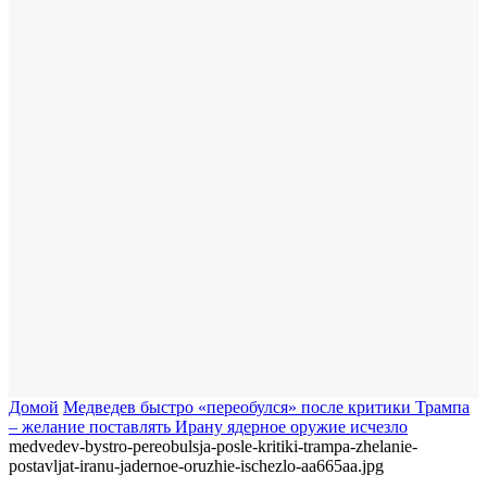
Домой
Медведев быстро «переобулся» после критики Трампа
– желание поставлять Ирану ядерное оружие исчезло
medvedev-bystro-pereobulsja-posle-kritiki-trampa-zhelanie-
postavljat-iranu-jadernoe-oruzhie-ischezlo-aa665aa.jpg