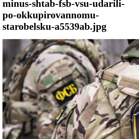
minus-shtab-fsb-vsu-udarili-
po-okkupirovannomu-
starobelsku-a5539ab.jpg