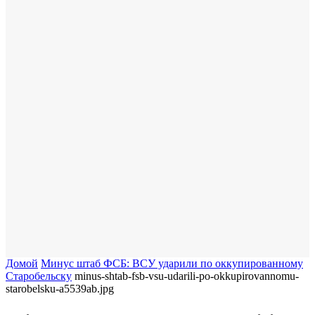
Домой
​Минус штаб ФСБ: ВСУ ударили по оккупированному
Старобельску
minus-shtab-fsb-vsu-udarili-po-okkupirovannomu-
starobelsku-a5539ab.jpg