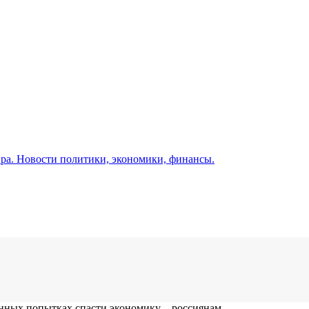
а. Новости политики, экономики, финансы.
нных попытках спасти экономику – россиянам...