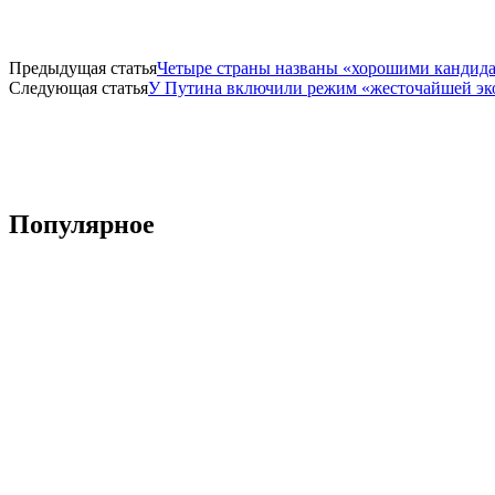
Предыдущая статья
Четыре страны названы «хорошими кандидата
Следующая статья
У Путина включили режим «жесточайшей эко
Популярное