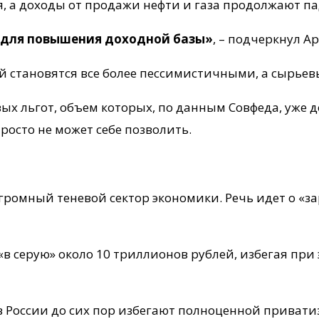
я, а доходы от продажи нефти и газа продолжают па
 для повышения доходной базы»
, – подчеркнул А
й становятся все более пессимистичными, а сырье
х льгот, объем которых, по данным Совфеда, уже д
росто не может себе позволить.
огромный теневой сектор экономики. Речь идет о «з
в серую» около 10 триллионов рублей, избегая при 
в России до сих пор избегают полноценной приватиз