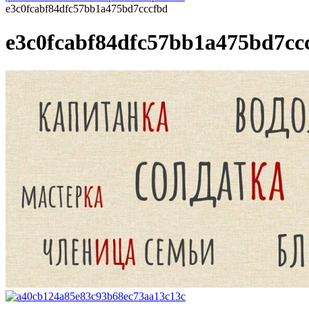
e3c0fcabf84dfc57bb1a475bd7cccfbd
e3c0fcabf84dfc57bb1a475bd7cc