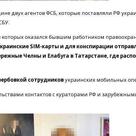
ине двух агентов ФСБ, которые поставляли РФ укра
СБУ.
з которых оказался бывшим работником правоохран
краинские SIM-карты и для конспирации отправл
ережные Челны и Елабуга в Татарстане, где рас
вербовкой сотрудников
украинских мобильных опе
ельствами контактов с кураторами РФ и зарубежным