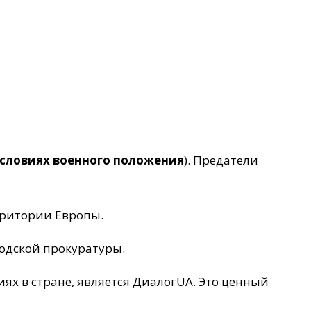
условиях военного положения
). Предатели
рритории Европы.
родской прокуратуры.
х в стране, является ДиалогUA. Это ценный