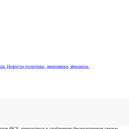
а. Новости политики, экономики, финансы.
нтов ФСБ, причастных к снабжению беспилотников связью