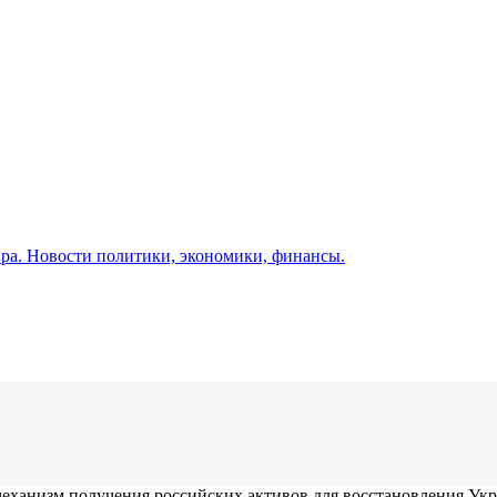
а. Новости политики, экономики, финансы.
еханизм получения российских активов для восстановления Ук