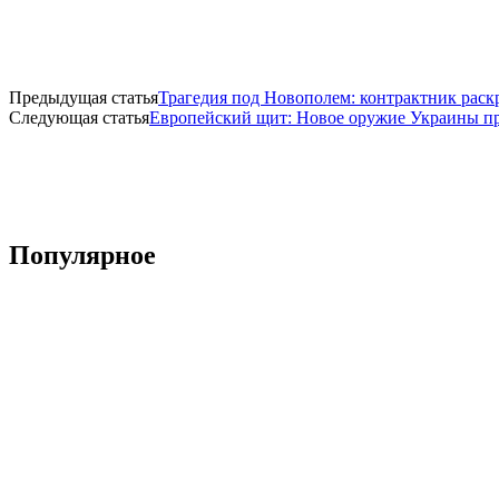
Предыдущая статья
Трагедия под Новополем: контрактник рас
Следующая статья
Европейский щит: Новое оружие Украины пр
Популярное