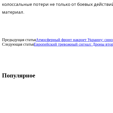
колоссальные потери не только от боевых действи
материал.
Предыдущая статья
Атмосферный фронт накроет Украину: сино
Следующая статья
Европейский тревожный сигнал: Дроны втор
Популярное