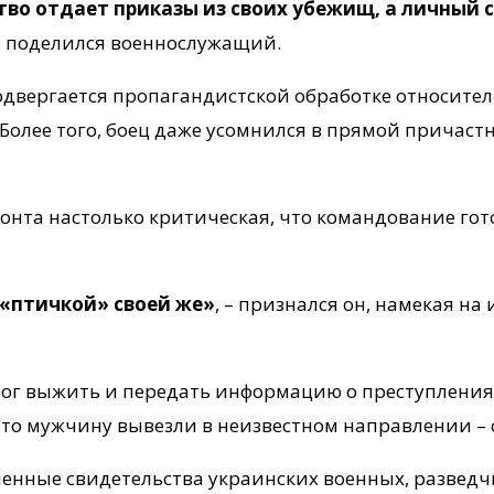
тво отдает приказы из своих убежищ, а личный 
 – поделился военнослужащий.
одвергается пропагандистской обработке относител
олее того, боец даже усомнился в прямой причас
онта настолько критическая, что командование гот
 «птичкой» своей же»
, – признался он, намекая н
мог выжить и передать информацию о преступлениях
что мужчину вывезли в неизвестном направлении – 
нные свидетельства украинских военных, разведчи