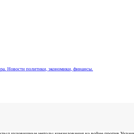
а. Новости политики, экономики, финансы.
аскрыл чудовищные методы командования на войне против Укра