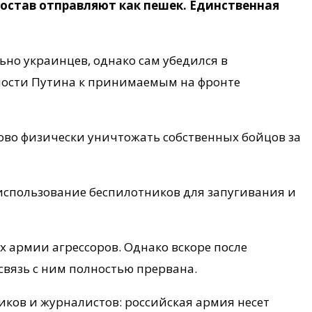
состав отправляют как пешек. Единственная
ьно украинцев, однако сам убедился в
тности Путина к принимаемым на фронте
ово физически уничтожать собственных бойцов за
а использование беспилотников для запугивания и
 армии агрессоров. Однако вскоре после
связь с ним полностью прервана.
ков и журналистов: российская армия несет