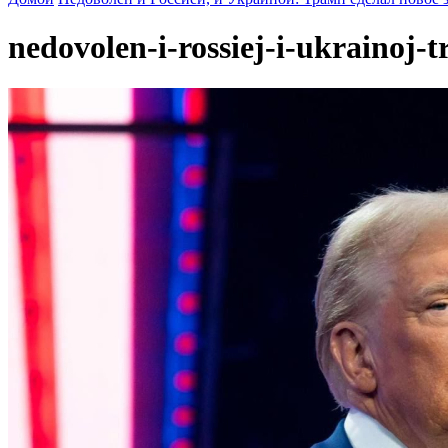
nedovolen-i-rossiej-i-ukrainoj-