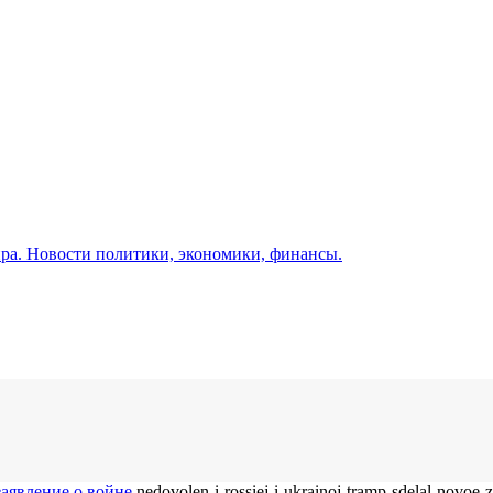
а. Новости политики, экономики, финансы.
заявление о войне
nedovolen-i-rossiej-i-ukrainoj-tramp-sdelal-novoe-