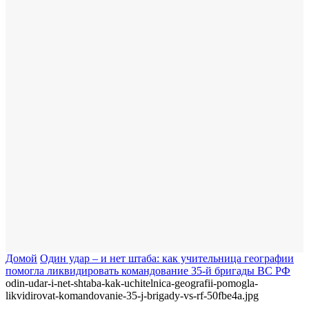
Домой
​Один удар – и нет штаба: как учительница географии
помогла ликвидировать командование 35-й бригады ВС РФ
odin-udar-i-net-shtaba-kak-uchitelnica-geografii-pomogla-
likvidirovat-komandovanie-35-j-brigady-vs-rf-50fbe4a.jpg