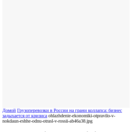
Домой
Грузоперевозки в России на грани коллапса: бизнес
задыхается от кризиса
ohlazhdenie-ekonomiki-otpravilo-v-
nokdaun-eshhe-odnu-otrasl-v-rossii-ab46a38.jpg