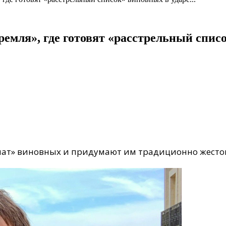
емля», где готовят «расстрельный списо
чат» виновных и придумают им традиционно жесток