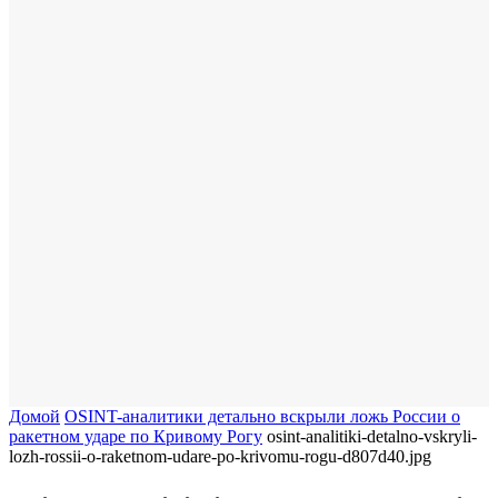
Домой
OSINT-аналитики детально вскрыли ложь России о
ракетном ударе по Кривому Рогу
osint-analitiki-detalno-vskryli-
lozh-rossii-o-raketnom-udare-po-krivomu-rogu-d807d40.jpg