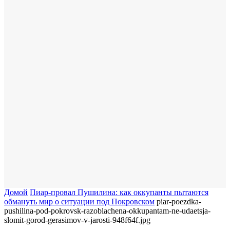
Домой
Пиар-провал Пушилина: как оккупанты пытаются
обмануть мир о ситуации под Покровском
piar-poezdka-
pushilina-pod-pokrovsk-razoblachena-okkupantam-ne-udaetsja-
slomit-gorod-gerasimov-v-jarosti-948f64f.jpg