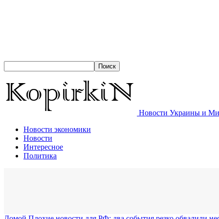
Новости Украины и Мир
Новости экономики
Новости
Интересное
Политика
Домой
Плохие новости для РФ: два события резко обвалили н