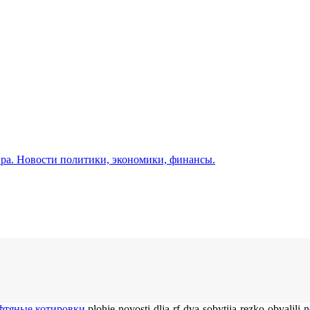
а. Новости политики, экономики, финансы.
ефтяные котировки
plohie-novosti-dlja-rf-dva-sobytija-rezko-obvalili-