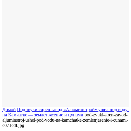
Домой
​Под звуки сирен завод «Алюминстрой» ушел под воду:
на Камчатке — землетрясение и цунами
pod-zvuki-siren-zavod-
aljuminstroj-ushel-pod-vodu-na-kamchatke-zemletrjasenie-i-cunami-
c071cdf.jpg