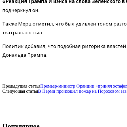
«Реакция Трампа и Вэнса на слова Зеленского в
подчеркнул он.
Также Мерц отметил, что был удивлен тоном разгов
театральностью.
Политик добавил, что подобная риторика власте
Дональда Трампа.
Предыдущая статья
Премьер-министр Франции «принял эстафету
Следующая статья
В Перми произошел пожар на Пороховом зав
Популярное