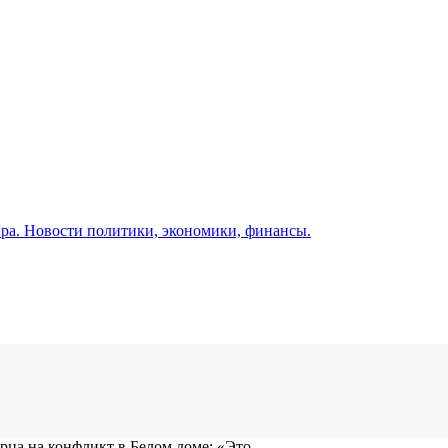
а. Новости политики, экономики, финансы.
ца на конфликт в Белом доме: «Это...