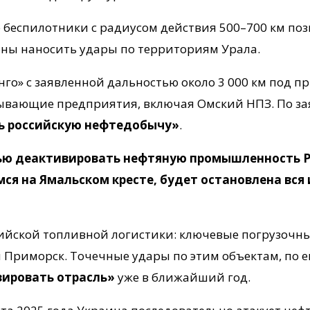
беспилотники с радиусом действия 500–700 км позв
бны наносить удары по территориям Урала.
о» с заявленной дальностью около 3 000 км под п
ывающие предприятия, включая Омский НПЗ. По зая
ь российскую нефтедобычу»
.
тью деактивировать нефтяную промышленность Р
мся на Ямальском кресте, будет остановлена вся
сийской топливной логистики: ключевые погрузочн
и Приморск. Точечные удары по этим объектам, по е
ировать отрасль»
уже в ближайший год.