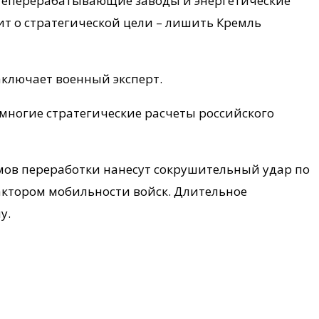
ефтеперерабатывающие заводы и энергетические
ит о стратегической цели – лишить Кремль
заключает военный эксперт.
многие стратегические расчеты российского
мов переработки нанесут сокрушительный удар по
актором мобильности войск. Длительное
у.