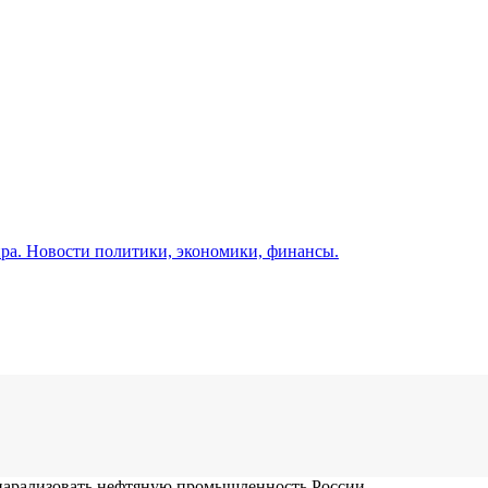
а. Новости политики, экономики, финансы.
 парализовать нефтяную промышленность России