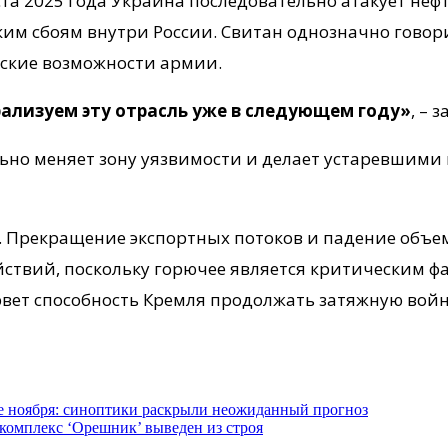
уста 2025 года Украина последовательно атакует н
ким сбоям внутри России. Свитан однозначно говор
ские возможности армии.
рализуем эту отрасль уже в следующем году»
, – 
но меняет зону уязвимости и делает устаревшими 
. Прекращение экспортных потоков и падение объе
йствий, поскольку горючее является критическим ф
вет способность Кремля продолжать затяжную войн
ле ноября: синоптики раскрыли неожиданный прогноз
комплекс ‘Орешник’ выведен из строя