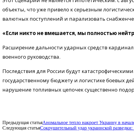
Этот сценарий не является гипотетическим: с авг
объекты, что уже привело к серьезным логистичес
валютных поступлений и парализовать снабженче
«Если никто не вмешается, мы полностью нейт
Расширение дальности ударных средств кардиналь
военного руководства.
Последствия для России будут катастрофическими
государственному бюджету и логистике боевых де
нарушение топливных цепочек существенно подор
Предыдущая статья
Аномальное тепло накроет Украину в нача
Следующая статья
Сокрушительный удар украинской разведки: 