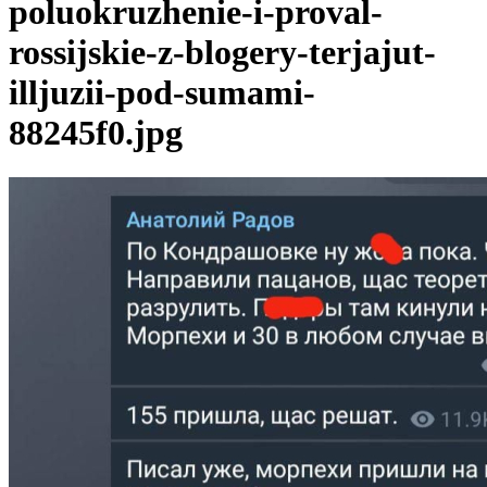
poluokruzhenie-i-proval-
rossijskie-z-blogery-terjajut-
illjuzii-pod-sumami-
88245f0.jpg