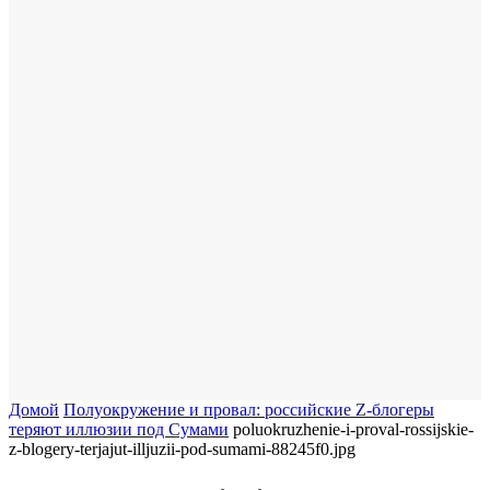
Домой
​Полуокружение и провал: российские Z-блогеры
теряют иллюзии под Сумами
poluokruzhenie-i-proval-rossijskie-
z-blogery-terjajut-illjuzii-pod-sumami-88245f0.jpg