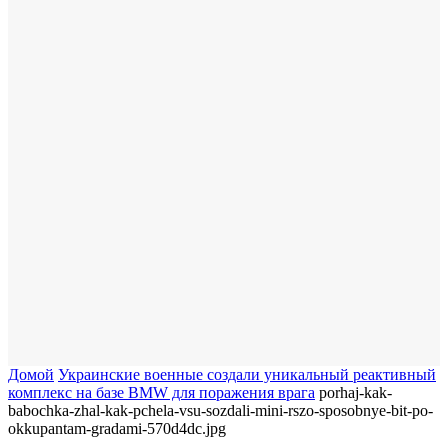
Домой
Украинские военные создали уникальный реактивный
комплекс на базе BMW для поражения врага
porhaj-kak-
babochka-zhal-kak-pchela-vsu-sozdali-mini-rszo-sposobnye-bit-po-
okkupantam-gradami-570d4dc.jpg