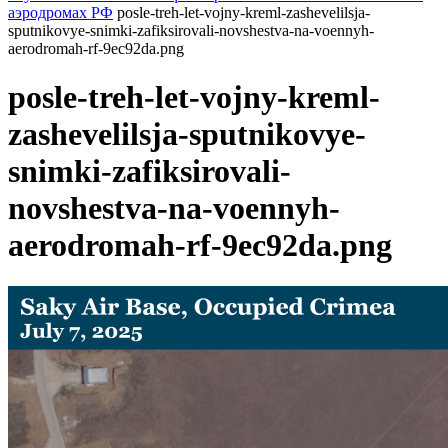
аэродромах РФ
posle-treh-let-vojny-kreml-zashevelilsja-
sputnikovye-snimki-zafiksirovali-novshestva-na-voennyh-
aerodromah-rf-9ec92da.png
posle-treh-let-vojny-kreml-
zashevelilsja-sputnikovye-
snimki-zafiksirovali-
novshestva-na-voennyh-
aerodromah-rf-9ec92da.png