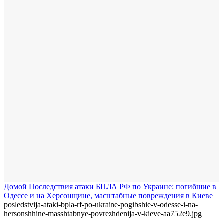
Домой
Последствия атаки БПЛА РФ по Украине: погибшие в
Одессе и на Херсонщине, масштабные повреждения в Киеве
posledstvija-ataki-bpla-rf-po-ukraine-pogibshie-v-odesse-i-na-
hersonshhine-masshtabnye-povrezhdenija-v-kieve-aa752e9.jpg