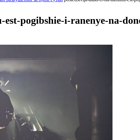
u-est-pogibshie-i-ranenye-na-don