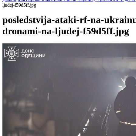
ljudej-f59d5ff.jpg
posledstvija-ataki-rf-na-ukrain
dronami-na-ljudej-f59d5ff.jpg