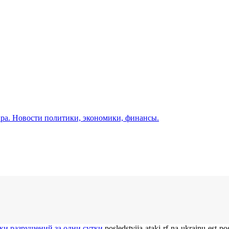
а. Новости политики, экономики, финансы.
ки разрушений за одни сутки
posledstvija-ataki-rf-na-ukrainu-est-p