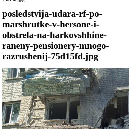
posledstvija-udara-rf-po-
marshrutke-v-hersone-i-
obstrela-na-harkovshhine-
raneny-pensionery-mnogo-
razrushenij-75d15fd.jpg