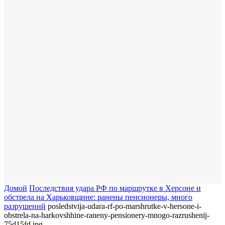
Домой
Последствия удара РФ по маршрутке в Херсоне и
обстрела на Харьковщине: ранены пенсионеры, много
разрушений
posledstvija-udara-rf-po-marshrutke-v-hersone-i-
obstrela-na-harkovshhine-raneny-pensionery-mnogo-razrushenij-
75d15fd.jpg