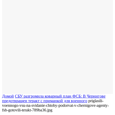
Домой
СБУ разгромила коварный план ФСБ: В Чернигове
предотвращен теракт с приманкой для военного
priglasili-
voennogo-vsu-na-svidanie-chtoby-podorvat-v-chernigove-agenty-
fsb-gotovili-terakt-789ba36.jpg