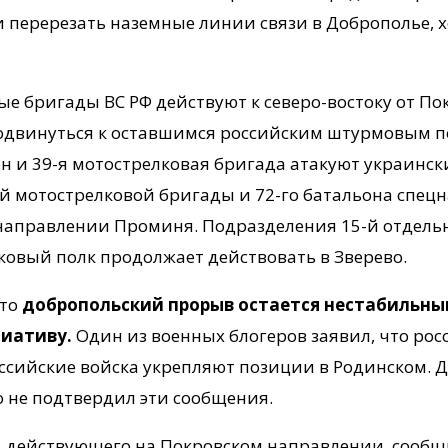
 перерезать наземные линии связи в Доброполье, х
ые бригады ВС РФ действуют к северо-востоку от П
одвинуться к оставшимся российским штурмовым по
он и 39-я мотострелковая бригада атакуют украинс
-й мотострелковой бригады и 72-го батальона спец
направлении Проминя. Подразделения 15-й отдель
лковый полк продолжает действовать в Зверево.
что
добропольский прорыв остается нестабильным
циативу.
Один из военных блогеров заявил, что ро
оссийские войска укрепляют позиции в Родинском. Д
о не подтвердил эти сообщения.
 действующего на Покровском направлении, сообщил