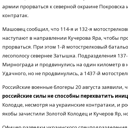
армии прорваться к северной окраине Покровска и
контратак.
Машовец сообщил, что 114-я и 132-я мотострелков
наступают в направлении Кучерова Яра, чтобы пр
прорваться. При этом 1-й мотострелковый баталь
лесополосу севернее Затышка. Подразделения 137
Мирнограда и продвинулись на один километр в 
Удачного, но не продвинулись, а 1437-й мотостре
Российские военные блогеры 20 августа заявили, 
российские силы не способны перехватить ини
Колодце, несмотря на украинские контратаки, и р
якобы зачистили Золотой Колодец и Кучеров Яр, н
Офицер разведки украинского спецподразделения,