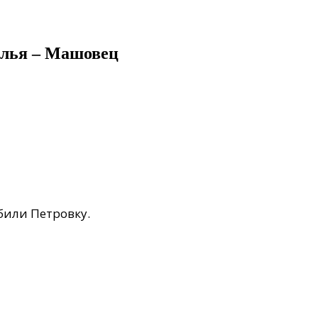
олья – Машовец
били Петровку.