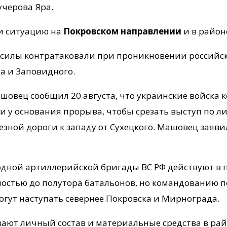
учерова Яра.
и ситуацию на
Покровском направлении
и в район
силы контратаковали при проникновении российских
ца и Заповидного.
овец сообщил 20 августа, что украинские войска 
и у основания прорыва, чтобы срезать выступ по л
зной дороги к западу от Сухецкого. Машовец заявил
дной артиллерийской бригады ВС РФ действуют в п
стью до полутора батальонов, но командованию по
огут наступать севернее Покровска и Мирнограда.
ивают личный состав и материальные средства в ра