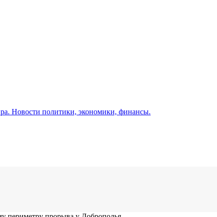
а. Новости политики, экономики, финансы.
у периметру прорыва у Доброполья –...