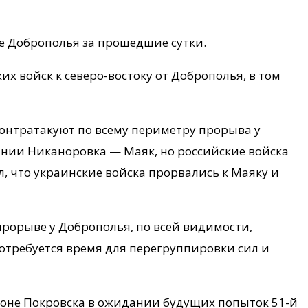
е Доброполья за прошедшие сутки.
 войск к северо-востоку от Доброполья, в том
контратакуют по всему периметру прорыва у
инии Никаноровка — Маяк, но российские войска
, что украинские войска прорвались к Маяку и
рорыве у Доброполья, по всей видимости,
требуется время для перегруппировки сил и
йоне Покровска в ожидании будущих попыток 51-й