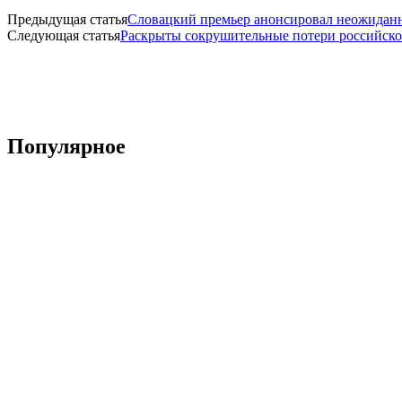
Предыдущая статья
Словацкий премьер анонсировал неожидан
Следующая статья
Раскрыты сокрушительные потери российско
Популярное