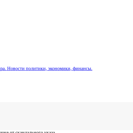
а. Новости политики, экономики, финансы.
оке от скандального указа