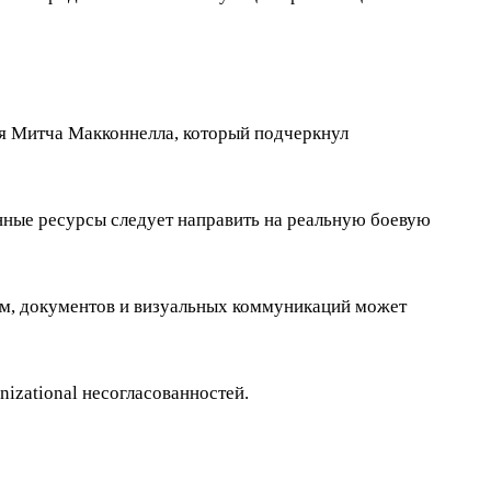
ая Митча Макконнелла, который подчеркнул
нные ресурсы следует направить на реальную боевую
ем, документов и визуальных коммуникаций может
zational несогласованностей.