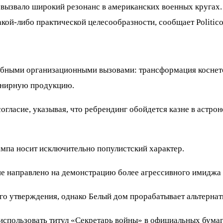
вызвало широкий резонанс в американских военных кругах.
кой-либо практической целесообразности, сообщает Politico
табными организационными вызовами: трансформация коснетс
енирную продукцию.
огласие, указывая, что ребрендинг обойдется казне в астро
ампа носит исключительно популистский характер.
ние направлено на демонстрацию более агрессивного имиджа
о утверждения, однако Белый дом прорабатывает альтернат
использовать титул «Секретарь войны» в официальных бума